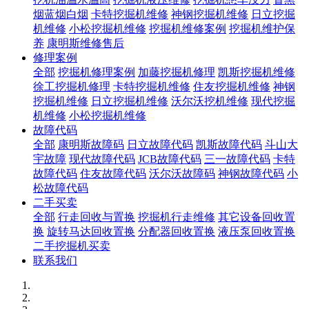
烟蓝烟白烟
卡特挖掘机维修
神钢挖掘机维修
日立挖掘
机维修
小松挖掘机维修
挖掘机维修案例
挖掘机维护保
养
康明斯维修售后
修理案例
全部
挖掘机修理案例
加藤挖掘机修理
凯斯挖掘机维修
徐工挖掘机修理
卡特挖掘机维修
住友挖掘机维修
神钢
挖掘机维修
日立挖掘机维修
沃尔沃挖机维修
现代挖掘
机维修
小松挖掘机维修
故障代码
全部
康明斯故障码
日立故障代码
凯斯故障代码
斗山大
宇故障
现代故障代码
JCB故障代码
三一故障代码
卡特
故障代码
住友故障代码
沃尔沃故障码
神钢故障代码
小
松故障代码
二手买卖
全部
行走回收与置换
挖掘机行走维修
其它设备回收置
换
旋转马达回收置换
分配器回收置换
液压泵回收置换
二手挖掘机买卖
联系我们