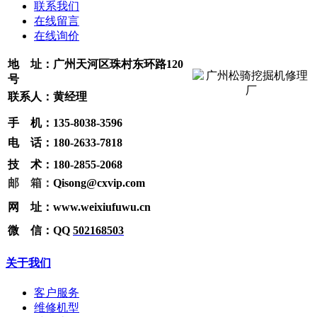
联系我们
在线留言
在线询价
地 址：广州天河区珠村东环路120
号
联系人：黄经理
手
机：
135-8038-3596
电 话：180-2633-7818
技
术
：
180-2855-2068
邮 箱：
Qisong@cxvip.com
网 址：www.weixiufuwu.cn
微 信：QQ
502168503
关于我们
客户服务
维修机型