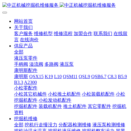
网站首页
关于我们
客户服务
维修机型
维修流程
加盟合作
联系我们
在线留
言
在线询价
供应产品
全部
液压泵零件
手柄阀
溢流阀
多路阀
液压泵
康明斯配件
康明斯
QSX15
K19
L10
QSM11
QSL9
QSB6.7
C8.3
B5.9
B3.3
A2300
小松零配件
小松其它机械件
小松推土机配件
小松装载机配件
小松
挖掘机配件
小松发动机配件
挖掘机配件
装载机配件
推土机配件
其它零配件
挖掘机
资料
挖掘机维修
全部
挖机行走慢没力
分配器检测维修
液压泵检测维修
挖机油温水温高
挖掘机液压维修
挖掘机憋车没力
冒黑