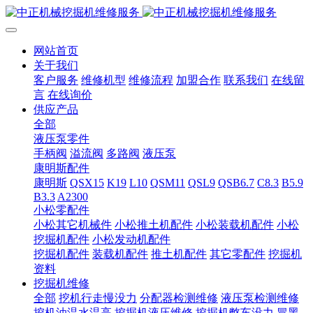
网站首页
关于我们
客户服务
维修机型
维修流程
加盟合作
联系我们
在线留
言
在线询价
供应产品
全部
液压泵零件
手柄阀
溢流阀
多路阀
液压泵
康明斯配件
康明斯
QSX15
K19
L10
QSM11
QSL9
QSB6.7
C8.3
B5.9
B3.3
A2300
小松零配件
小松其它机械件
小松推土机配件
小松装载机配件
小松
挖掘机配件
小松发动机配件
挖掘机配件
装载机配件
推土机配件
其它零配件
挖掘机
资料
挖掘机维修
全部
挖机行走慢没力
分配器检测维修
液压泵检测维修
挖机油温水温高
挖掘机液压维修
挖掘机憋车没力
冒黑