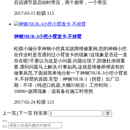
后说调节器启动时带压，两个都带，一个带压
2017-03-15
松骐
115
神钢70UR-3小挖小臂发卡,不掉臂
松骐小编分享神钢小挖真实故障维修案例,您的神钢小挖
在作业时是否遇到过小臂发卡的现象?这现象是否还一直
存在呢?不要以为这是小问题.问题出现了,防微杜渐很重
要.遇到问题马上解决,行事如风,这就是维修师傅该有的
做事风范,下面就简单地分析一下神钢70UR-3小挖小臂发
卡,不掉臂的原因.车型：神钢70UR-3（拐臂）出厂日
期：不详（纯进口机器,大概05前后）工作时间：
10000+故障现象：该装备在施工时突然
2017-02-24
松骐
123
上一页
1
下一页
转至第