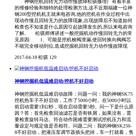
神钢挖机回转无力动作慢故障松骐修理厂有着丰富
的维修经验和独特的处理检测方法,这不近期福建一位神
钢200型挖机机主就来电咨询,他的挖机在作业过程中出
现动作慢且回转无力的故障现象,出现故障后不知道如何
检查也不知道是什么原因引起故障发生的,所以来电咨询
了解. 松骐师傅讲述一般挖掘机动作慢回转无力的常
见原因: 1、可能是挖机梭阀泄漏,使回转换向阀阀芯
不能完全移动到位,造成挖掘机回转无力动作慢故障现
2017-04-18
松骐
129
神钢挖掘机低温难启动/挖机不好启动
神钢挖掘机低温难启动故障：问题一问：我的神钢SK75
挖机热车子不好启动，工作了5000小时。在5000小时以
前启动需要1到2秒，现在启动需要5秒。问一下是什么原
因？答：首先检查回油滤芯是否有铁屑，如果没有，需
要检查旋转马达。符合动作困难需要测试挖机压力和流
量设定与规定值是否相符。问题二问：我的神钢SK250-
8不好启动，把液压泵调节器插头把掉，车一打就着，售