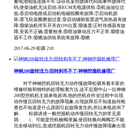
蓄电池电缆连接不牢.③存在某些故障代码或事件故障代
码,使柴油机无法启动.④ECM无电源供给.⑤机油油位过
低.⑥启动电路或启动机电磁线圈有故障.⑦启动机损
坏.⑧飞轮齿圈磨损过度.⑨启动辅助装置进气加热器有故
障.⑩柴油机停车开关在ON位置.⑩速度/正时传感器有故
障,安装不正确,需要校准.⑥喷油驱动压力不正常.⑩喷油
器不工作.⑩燃油供给系统有故障.⑩燃
2017-06-29
松骐
218
神钢200旋转没力/回转刹车不了/神钢挖掘机修理厂
对于神钢挖机回转无力动作慢故障松骐有着丰富的
维修经验和独特的处理检测方法,这不近期中山一位神钢
200型挖机机主就来电咨询,他的挖机在作业过程中出现
动作慢且回转无力的故障现象,出现故障后不知道如何检
查也不知道是什么原因引起故障发生的,所以来电咨询了
解. 松骐讲述一般挖掘机动作慢回转无力的常见原
因: 1、可能是挖机梭阀泄漏,使回转换向阀阀芯不能
完全移动到位,造成挖掘机回转无力动作慢故障现象出现