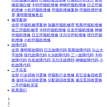
烟蓝烟白烟
卡特挖掘机维修
神钢挖掘机维修
日立挖掘
机维修
小松挖掘机维修
挖掘机维修案例
挖掘机维护保
养
康明斯维修售后
修理案例
全部
挖掘机修理案例
加藤挖掘机修理
凯斯挖掘机维修
徐工挖掘机修理
卡特挖掘机维修
住友挖掘机维修
神钢
挖掘机维修
日立挖掘机维修
沃尔沃挖机维修
现代挖掘
机维修
小松挖掘机维修
故障代码
全部
康明斯故障码
日立故障代码
凯斯故障代码
斗山大
宇故障
现代故障代码
JCB故障代码
三一故障代码
卡特
故障代码
住友故障代码
沃尔沃故障码
神钢故障代码
小
松故障代码
二手买卖
全部
行走回收与置换
挖掘机行走维修
其它设备回收置
换
旋转马达回收置换
分配器回收置换
液压泵回收置换
二手挖掘机买卖
联系我们