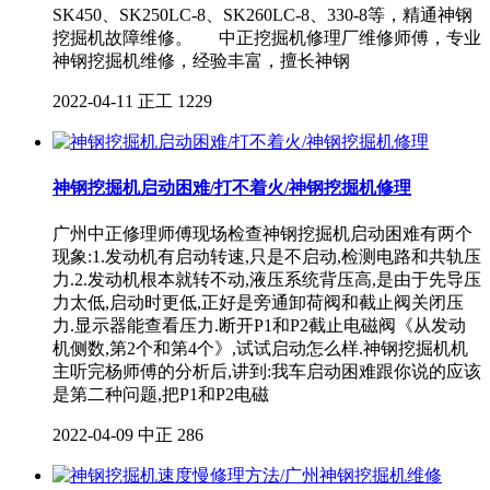
SK450、SK250LC-8、SK260LC-8、330-8等，精通神钢
挖掘机故障维修。 中正挖掘机修理厂维修师傅，专业
神钢挖掘机维修，经验丰富，擅长神钢
2022-04-11
正工
1229
神钢挖掘机启动困难/打不着火/神钢挖掘机修理
广州中正修理师傅现场检查神钢挖掘机启动困难有两个
现象:1.发动机有启动转速,只是不启动,检测电路和共轨压
力.2.发动机根本就转不动,液压系统背压高,是由于先导压
力太低,启动时更低,正好是旁通卸荷阀和截止阀关闭压
力.显示器能查看压力.断开P1和P2截止电磁阀《从发动
机侧数,第2个和第4个》,试试启动怎么样.神钢挖掘机机
主听完杨师傅的分析后,讲到:我车启动困难跟你说的应该
是第二种问题,把P1和P2电磁
2022-04-09
中正
286