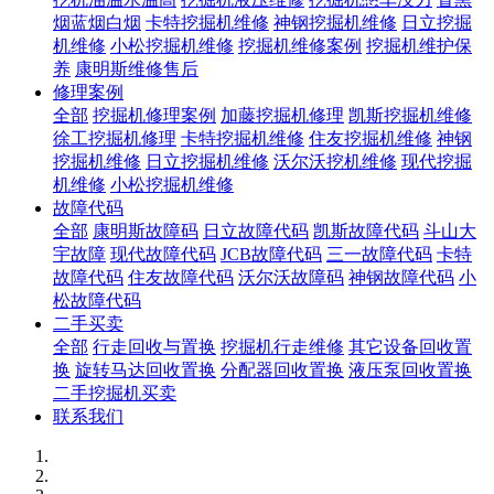
烟蓝烟白烟
卡特挖掘机维修
神钢挖掘机维修
日立挖掘
机维修
小松挖掘机维修
挖掘机维修案例
挖掘机维护保
养
康明斯维修售后
修理案例
全部
挖掘机修理案例
加藤挖掘机修理
凯斯挖掘机维修
徐工挖掘机修理
卡特挖掘机维修
住友挖掘机维修
神钢
挖掘机维修
日立挖掘机维修
沃尔沃挖机维修
现代挖掘
机维修
小松挖掘机维修
故障代码
全部
康明斯故障码
日立故障代码
凯斯故障代码
斗山大
宇故障
现代故障代码
JCB故障代码
三一故障代码
卡特
故障代码
住友故障代码
沃尔沃故障码
神钢故障代码
小
松故障代码
二手买卖
全部
行走回收与置换
挖掘机行走维修
其它设备回收置
换
旋转马达回收置换
分配器回收置换
液压泵回收置换
二手挖掘机买卖
联系我们