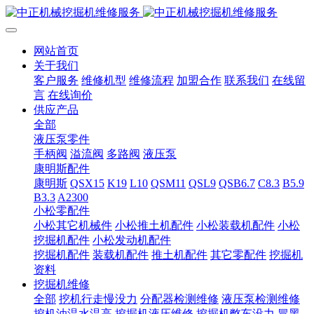
网站首页
关于我们
客户服务
维修机型
维修流程
加盟合作
联系我们
在线留
言
在线询价
供应产品
全部
液压泵零件
手柄阀
溢流阀
多路阀
液压泵
康明斯配件
康明斯
QSX15
K19
L10
QSM11
QSL9
QSB6.7
C8.3
B5.9
B3.3
A2300
小松零配件
小松其它机械件
小松推土机配件
小松装载机配件
小松
挖掘机配件
小松发动机配件
挖掘机配件
装载机配件
推土机配件
其它零配件
挖掘机
资料
挖掘机维修
全部
挖机行走慢没力
分配器检测维修
液压泵检测维修
挖机油温水温高
挖掘机液压维修
挖掘机憋车没力
冒黑