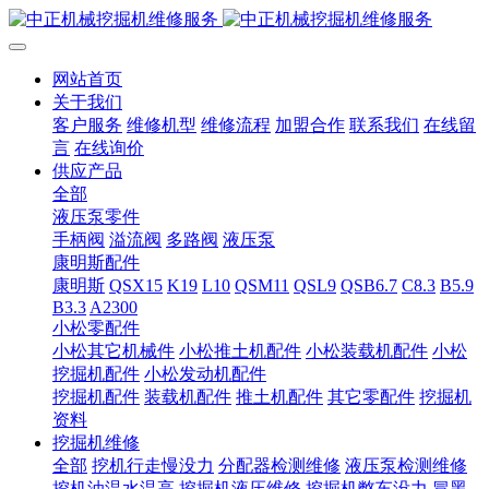
网站首页
关于我们
客户服务
维修机型
维修流程
加盟合作
联系我们
在线留
言
在线询价
供应产品
全部
液压泵零件
手柄阀
溢流阀
多路阀
液压泵
康明斯配件
康明斯
QSX15
K19
L10
QSM11
QSL9
QSB6.7
C8.3
B5.9
B3.3
A2300
小松零配件
小松其它机械件
小松推土机配件
小松装载机配件
小松
挖掘机配件
小松发动机配件
挖掘机配件
装载机配件
推土机配件
其它零配件
挖掘机
资料
挖掘机维修
全部
挖机行走慢没力
分配器检测维修
液压泵检测维修
挖机油温水温高
挖掘机液压维修
挖掘机憋车没力
冒黑