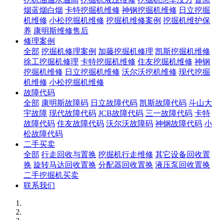
烟蓝烟白烟
卡特挖掘机维修
神钢挖掘机维修
日立挖掘
机维修
小松挖掘机维修
挖掘机维修案例
挖掘机维护保
养
康明斯维修售后
修理案例
全部
挖掘机修理案例
加藤挖掘机修理
凯斯挖掘机维修
徐工挖掘机修理
卡特挖掘机维修
住友挖掘机维修
神钢
挖掘机维修
日立挖掘机维修
沃尔沃挖机维修
现代挖掘
机维修
小松挖掘机维修
故障代码
全部
康明斯故障码
日立故障代码
凯斯故障代码
斗山大
宇故障
现代故障代码
JCB故障代码
三一故障代码
卡特
故障代码
住友故障代码
沃尔沃故障码
神钢故障代码
小
松故障代码
二手买卖
全部
行走回收与置换
挖掘机行走维修
其它设备回收置
换
旋转马达回收置换
分配器回收置换
液压泵回收置换
二手挖掘机买卖
联系我们