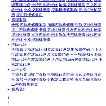
烟蓝烟白烟
卡特挖掘机维修
神钢挖掘机维修
日立挖掘
机维修
小松挖掘机维修
挖掘机维修案例
挖掘机维护保
养
康明斯维修售后
修理案例
全部
挖掘机修理案例
加藤挖掘机修理
凯斯挖掘机维修
徐工挖掘机修理
卡特挖掘机维修
住友挖掘机维修
神钢
挖掘机维修
日立挖掘机维修
沃尔沃挖机维修
现代挖掘
机维修
小松挖掘机维修
故障代码
全部
康明斯故障码
日立故障代码
凯斯故障代码
斗山大
宇故障
现代故障代码
JCB故障代码
三一故障代码
卡特
故障代码
住友故障代码
沃尔沃故障码
神钢故障代码
小
松故障代码
二手买卖
全部
行走回收与置换
挖掘机行走维修
其它设备回收置
换
旋转马达回收置换
分配器回收置换
液压泵回收置换
二手挖掘机买卖
联系我们