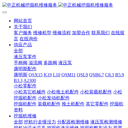
网站首页
关于我们
客户服务
维修机型
维修流程
加盟合作
联系我们
在线留
言
在线询价
供应产品
全部
液压泵零件
手柄阀
溢流阀
多路阀
液压泵
康明斯配件
康明斯
QSX15
K19
L10
QSM11
QSL9
QSB6.7
C8.3
B5.9
B3.3
A2300
小松零配件
小松其它机械件
小松推土机配件
小松装载机配件
小松
挖掘机配件
小松发动机配件
挖掘机配件
装载机配件
推土机配件
其它零配件
挖掘机
资料
挖掘机维修
全部
挖机行走慢没力
分配器检测维修
液压泵检测维修
挖机油温水温高
挖掘机液压维修
挖掘机憋车没力
冒黑