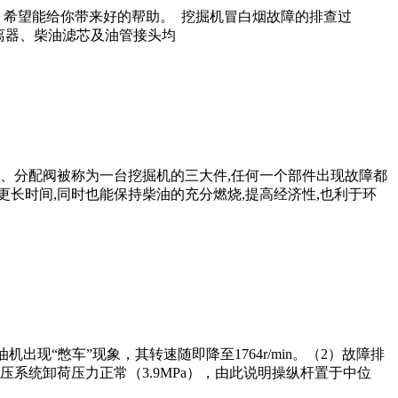
希望能给你带来好的帮助。 挖掘机冒白烟故障的排查过
水分离器、柴油滤芯及油管接头均
、分配阀被称为一台挖掘机的三大件,任何一个部件出现故障都
长时间,同时也能保持柴油的充分燃烧,提高经济性,也利于环
机出现“憋车”现象，其转速随即降至1764r/min。（2）故障排
系统卸荷压力正常（3.9MPa），由此说明操纵杆置于中位