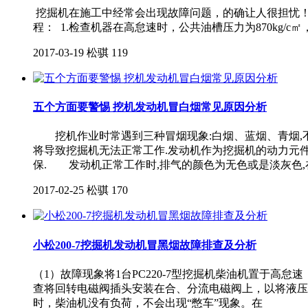
挖掘机在施工中经常会出现故障问题，的确让人很担忧！
程： 1.检查机器在高怠速时，公共油槽压力为870kg/c
2017-03-19
松骐
119
五个方面要警惕 挖机发动机冒白烟常见原因分析
挖机作业时常遇到三种冒烟现象:白烟、蓝烟、青烟,不
将导致挖掘机无法正常工作.发动机作为挖掘机的动力元件
保. 发动机正常工作时,排气的颜色为无色或是淡灰色,
2017-02-25
松骐
170
小松200-7挖掘机发动机冒黑烟故障排查及分析
（1）故障现象将1台PC220-7型挖掘机柴油机置于高怠速
查将回转电磁阀插头安装在合、分流电磁阀上，以将液压
时，柴油机没有负荷，不会出现“憋车”现象。在