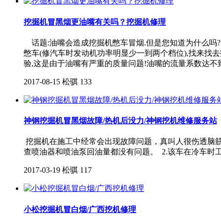
挖掘机冒黑烟更油嘴有关吗？挖掘机修理
话题:油嘴会造成挖掘机憋车冒烟.但是您知道为什么
憋车(修汽车时发动机功率明显少一到两个档位),找来
验,这是由于油嘴有严重的质量问题!油嘴的流量系数达不
2017-08-15
松骐
133
神钢挖掘机冒黑烟故障/热机后没力/神钢挖机维修服务站
挖掘机在施工中经常会出现故障问题，真叫人很伤透脑筋
查喷油器和喷油泵回油量都没有问题。 2.该车在冷车时
2017-03-19
松骐
117
小松挖掘机冒白烟/广西挖机修理