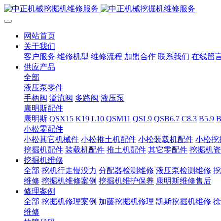
网站首页
关于我们
客户服务
维修机型
维修流程
加盟合作
联系我们
在线留
供应产品
全部
液压泵零件
手柄阀
溢流阀
多路阀
液压泵
康明斯配件
康明斯
QSX15
K19
L10
QSM11
QSL9
QSB6.7
C8.3
B5.9
B
小松零配件
小松其它机械件
小松推土机配件
小松装载机配件
小松挖
挖掘机配件
装载机配件
推土机配件
其它零配件
挖掘机资
挖掘机维修
全部
挖机行走慢没力
分配器检测维修
液压泵检测维修
挖
维修
挖掘机维修案例
挖掘机维护保养
康明斯维修售后
修理案例
全部
挖掘机修理案例
加藤挖掘机修理
凯斯挖掘机维修
徐
维修