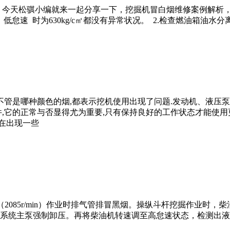
今天松骐小编就来一起分享一下，挖掘机冒白烟维修案例解析，
㎡，低怠速 时为630kg/c㎡都没有异常状况。 2.检查燃油箱油
管是哪种颜色的烟,都表示挖机使用出现了问题.发动机、液压泵
,它的正常与否显得尤为重要,只有保持良好的工作状态才能使用更
在出现一些
（2085r/min）作业时排气管排冒黑烟。操纵斗杆挖掘作业时，柴油
系统主泵强制卸压。再将柴油机转速调至高怠速状态，检测出液压