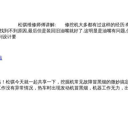
吗? 松骐维修师傅讲解: 修挖机大多都有过这样的经历:有
找去找到不到原因,最后但是装回旧油嘴就好了.这明显是油嘴有
到设计要
！松骐今天就一起共享一下，挖掘机常见故障冒黑烟的微妙搞定办
工作没有异常情况，热车时出现发动机冒黑烟，机器工作无力，出