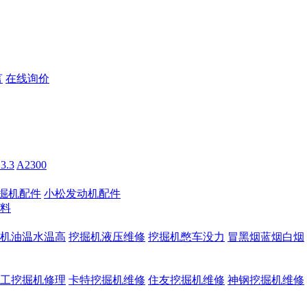
言
在线询价
3.3
A2300
掘机配件
小松发动机配件
料
机油温水温高
挖掘机液压维修
挖掘机憋车没力
冒黑烟蓝烟白烟
工挖掘机修理
卡特挖掘机维修
住友挖掘机维修
神钢挖掘机维修